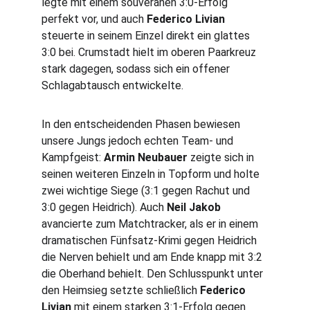
legte mit einem souveränen 3:0-Erfolg 
perfekt vor, und auch 
Federico Livian
steuerte in seinem Einzel direkt ein glattes 
3:0 bei. Crumstadt hielt im oberen Paarkreuz 
stark dagegen, sodass sich ein offener 
Schlagabtausch entwickelte.
In den entscheidenden Phasen bewiesen 
unsere Jungs jedoch echten Team- und 
Kampfgeist: 
Armin Neubauer
 zeigte sich in 
seinen weiteren Einzeln in Topform und holte 
zwei wichtige Siege (3:1 gegen Rachut und 
3:0 gegen Heidrich). Auch 
Neil Jakob
avancierte zum Matchtracker, als er in einem 
dramatischen Fünfsatz-Krimi gegen Heidrich 
die Nerven behielt und am Ende knapp mit 3:2 
die Oberhand behielt. Den Schlusspunkt unter 
den Heimsieg setzte schließlich 
Federico 
Livian
 mit einem starken 3:1-Erfolg gegen 