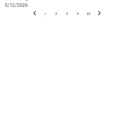
5/12/2026
1
2
3
4
10
Traditionsreicher Tischtennisverein für alle 
Spieler.
1. VORSITZENDER
GEROLD WEIL
vorstand@tischtennis-moerfelden.de
+49 151 11560422