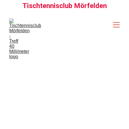
Tischtennisclub Mörfelden
Tischtennis & 
Geselligkeit
Traditionsreicher Verein für Hobby- und 
Leistungsspieler mit vielfältigen 
Aktivitäten und geselligem Miteinander.