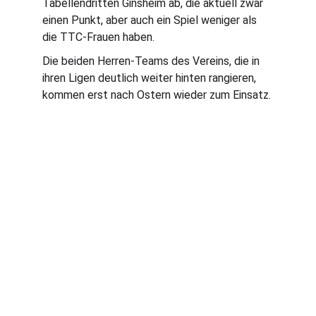
Tabellendritten Ginsheim ab, die aktuell zwar 
einen Punkt, aber auch ein Spiel weniger als 
die TTC-Frauen haben.
Die beiden Herren-Teams des Vereins, die in 
ihren Ligen deutlich weiter hinten rangieren, 
kommen erst nach Ostern wieder zum Einsatz.
Traditionsreicher Tischtennisverein für alle 
Spieler.
1. VORSITZENDER
GEROLD WEIL
vorstand@tischtennis-moerfelden.de