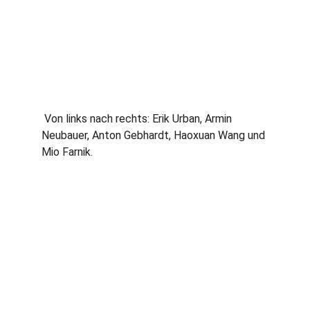
 Von links nach rechts: Erik Urban, Armin 
Neubauer, Anton Gebhardt, Haoxuan Wang und 
Mio Farnik.
Traditionsreicher Tischtennisverein für alle 
Spieler.
1. VORSITZENDER