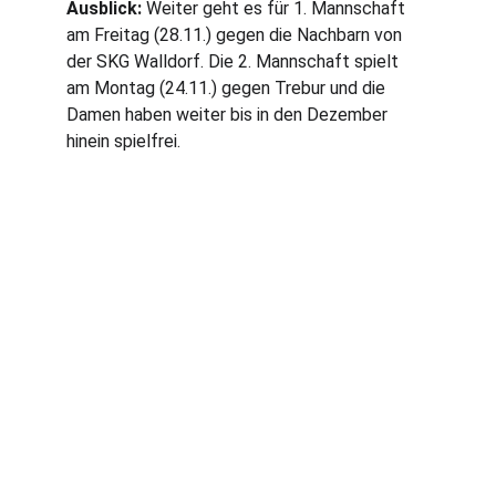
Ausblick:
 Weiter geht es für 1. Mannschaft 
am Freitag (28.11.) gegen die Nachbarn von 
der SKG Walldorf. Die 2. Mannschaft spielt 
am Montag (24.11.) gegen Trebur und die 
Damen haben weiter bis in den Dezember 
hinein spielfrei.
Traditionsreicher Tischtennisverein für alle 
Spieler.
1. VORSITZENDER
GEROLD WEIL
vorstand@tischtennis-moerfelden.de
+49 151 11560422