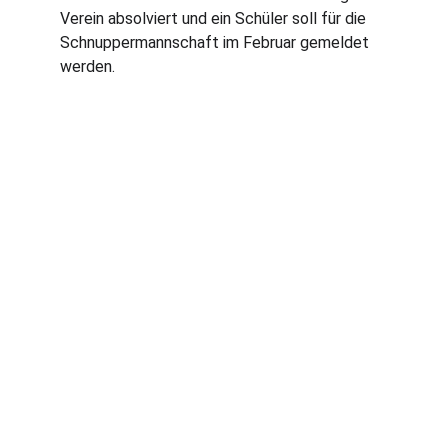
Verein absolviert und ein Schüler soll für die 
Schnuppermannschaft im Februar gemeldet 
werden.
Traditionsreicher Tischtennisverein für alle 
Spieler.
1. VORSITZENDER
GEROLD WEIL
vorstand@tischtennis-moerfelden.de
+49 151 11560422