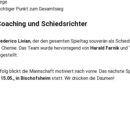
iege
wichtiger Punkt zum Gesamtsieg
Coaching und Schiedsrichter
ederico Livian
, der den gesamten Spieltag souverän als Schieds
e Chemie: Das Team wurde hervorragend von 
Harald Farnik
 und 
gestellt.
olg blickt die Mannschaft motiviert nach vorne. Das nächste Spi
 15.05., in Bischofsheim
 statt. Wir drücken die Daumen!
1. VORSITZENDER
GEROLD WEIL