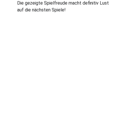
Die gezeigte Spielfreude macht definitiv Lust 
auf die nächsten Spiele! 
Traditionsreicher Tischtennisverein für alle 
Spieler.
1. VORSITZENDER
GEROLD WEIL
vorstand@tischtennis-moerfelden.de
+49 151 11560422